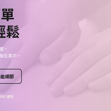
單
輕鬆
醒。
每位客戶。
功能細節
INE 通知