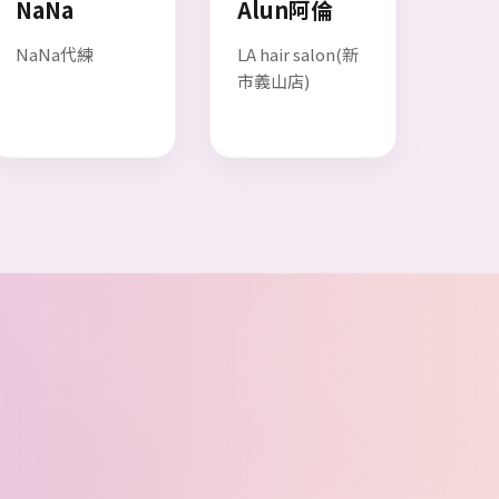
NaNa
Alun阿倫
NaNa代練
LA hair salon(新
市義山店)