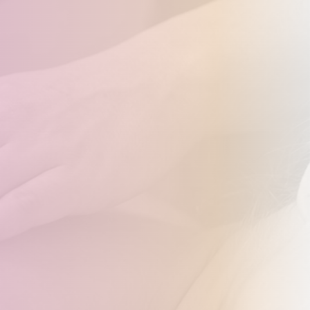
🎉
預
約
成
功！
許
光
0912345678
漢